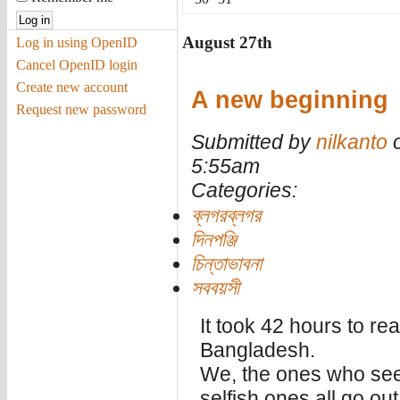
August 27th
Log in using OpenID
Cancel OpenID login
Create new account
A new beginning
Request new password
Submitted by
nilkanto
o
5:55am
Categories:
ব্লগরব্লগর
দিনপঞ্জি
চিন্তাভাবনা
সববয়সী
It took 42 hours to re
Bangladesh.
We, the ones who seek 
selfish ones all go ou