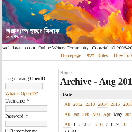
sachalayatan.com | Online Writers Community | Copyright © 2006-2
Homepage
বাংলা
Rules
How To Pu
Home
Log in using OpenID:
Archive - Aug 20
What is OpenID?
Date
Username:
*
All
2012
2013
2014
2015
201
All
Jan
Feb
Mar
Apr
May
Jun
Password:
*
All
1
2
3
4
5
6
7
8
9
10
1
Remember me
30
31