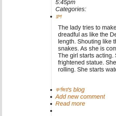
5:45pm
Categories:
গল্প
The lady tries to make 
dreadful as like the D
length. Shouting like 
snakes. As she is comin
The girl starts acting
frightened statue. Sh
rolling. She starts wat
কর্ণজয়'s blog
Add new comment
Read more