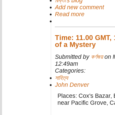
রিক্তা's blog
Add new comment
Read more
Time: 11.00 GMT, 
of a Mystery
Submitted by
কর্ণজয়
on M
12:49am
Categories:
সাহিত্য
John Denver
Places: Cox's Bazar,
near Pacific Grove, C