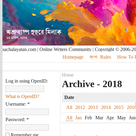
sachalayatan.com | Online Writers Community | Copyright © 2006-2
Homepage
বাংলা
Rules
How To Pu
Home
Log in using OpenID:
Archive - 2018
What is OpenID?
Date
Username:
*
All
2012
2013
2014
2015
201
All
Jan
Feb
Mar
Apr
May
Jun
Password:
*
Remember me