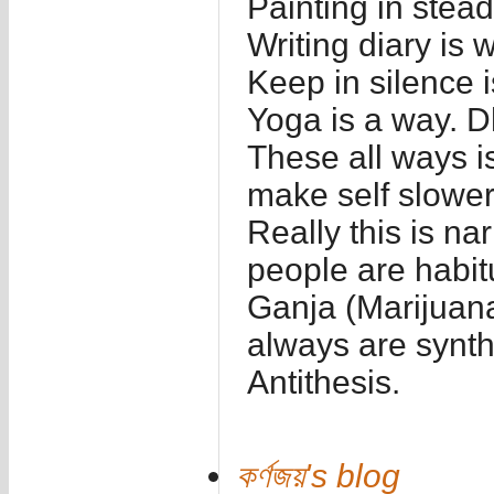
Painting in stea
Writing diary is 
Keep in silence i
Yoga is a way. D
These all ways i
make self slower
Really this is n
people are habit
Ganja (Marijuana
always are synth
Antithesis.
কর্ণজয়'s blog