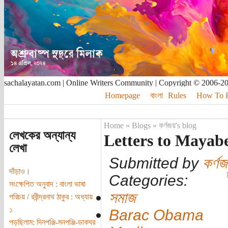
sachalayatan.com | Online Writers Community | Copyright © 2006-2
Homepage
বাংলা
Rules
How To Pu
Home
»
Blogs
»
কর্ণজয়'s blog
লেখকের অন্যান্য
Letters to Mayabe
লেখা
Submitted by
কর্ণ
দাঁড়াও।
Categories:
সংক্ষেপিত অনুবাদ : বাংলা ভাষা
সমাজ
পরিচয় / রবীন্দ্রনাথ ঠাকুর : অধ্যায়
১
Barac Obama
পড়ছিলাম: দিনপঞ্জি-মনপঞ্জি-ডাকঘর