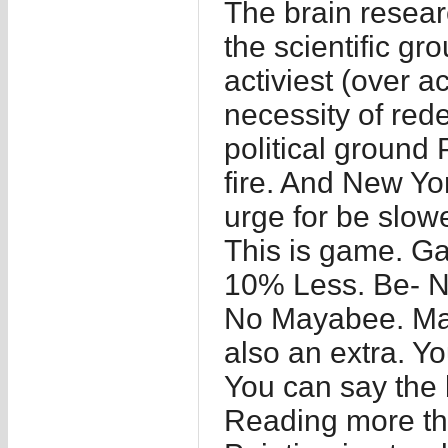
The brain resear
the scientific gr
activiest (over a
necessity of rede
political groun
fire. And New Yor
urge for be slow
This is game. G
10% Less. Be- 
No Mayabee. Mari
also an extra. Yo
You can say the 
Reading more th