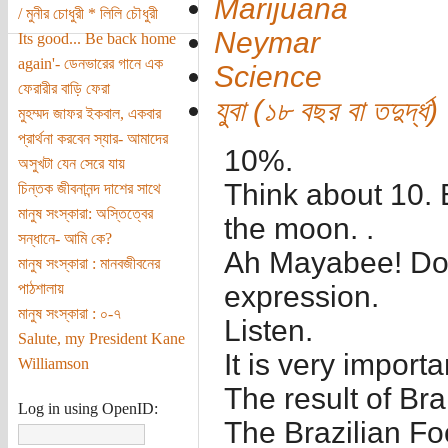
Marijuana
/ মুনীর চোধুরী * লিলি চৌধুরী
Neymar
Its good... Be back home
again'- ডেনভারের গানে এক
Science
ফেরারীর বাড়ি ফেরা
যুবা (১৮ বছর বা তদুর্দ্ধ)
মুহম্মদ জাফর ইকবাল, একবার
প্রার্থনা করবেন স্যার- আমাদের
10%.
অসুখটা যেন সেরে যায়
Think about 10. B
চিন্তক জীবনানন্দ দাশের সাথে
মানুষ সংস্কারা: অস্তিত্বের
the moon. .
সন্ধানে- আমি কে?
Ah Mayabee! Don’
মানুষ সংস্কারা : মানবজীবনের
পাঠশালায়
expression.
মানুষ সংস্কারা : ০-৭
Listen.
Salute, my President Kane
It is very import
Williamson
The result of Br
Log in using OpenID:
The Brazilian Fo