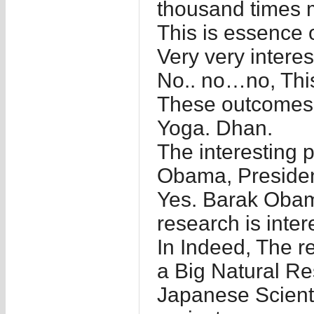
thousand times mo
This is essence o
Very very interes
No.. no…no, This
These outcomes t
Yoga. Dhan.
The interesting p
Obama, President
Yes. Barak Obama
research is inter
In Indeed, The r
a Big Natural R
Japanese Scienti