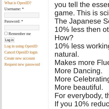
you tell the esse
What is OpenID?
Username:
*
game. This is sc
The Japanese Sc
Password:
*
10% less then oth
Remember me
How?
10% less workin
Log in using OpenID
Cancel OpenID login
natural.
Create new account
Makes more Flue
Request new password
More Dancing.
More Celebratin
More beautiful.
For everybody, t
If you 10% reduce