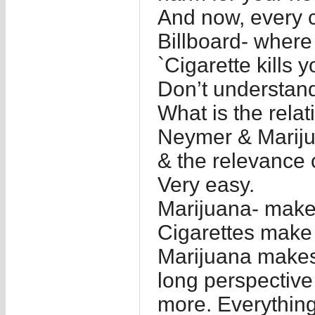
And now, every c
Billboard- where
`Cigarette kills y
Don’t understan
What is the rela
Neymer & Marij
& the relevance 
Very easy.
Marijuana- makes
Cigarettes make 
Marijuana makes 
long perspective
more. Everythin