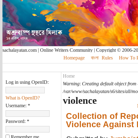
sachalayatan.com | Online Writers Community | Copyright © 2006-2
Homepage
বাংলা
Rules
How To Pu
Home
Log in using OpenID:
Warning
:
Creating default object from
/var/www/sachalayatan/s6/sites/all/m
violence
What is OpenID?
Username:
*
Collection of Rep
Password:
*
Violence Against 
Remember me