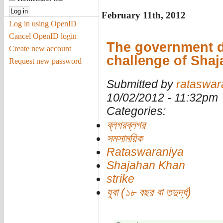
February 11th, 2012
Log in using OpenID
Cancel OpenID login
The government d
Create new account
challenge of Sha
Request new password
Submitted by
rataswar
10/02/2012 - 11:32pm
Categories:
ব্লগরব্লগর
সমসাময়িক
Rataswaraniya
Shajahan Khan
strike
যুবা (১৮ বছর বা তদুর্দ্ধ)