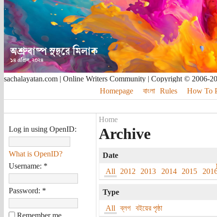
sachalayatan.com | Online Writers Community | Copyright © 2006-2
Homepage
বাংলা
Rules
How To Pu
Home
Log in using OpenID:
Archive
What is OpenID?
Date
Username:
*
All
2012
2013
2014
2015
201
Password:
*
Type
All
ব্লগ
বইয়ের পৃষ্ঠা
Remember me