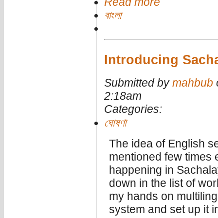
Read more
বাংলা
Introducing Sach
Submitted by
mahbub
o
2:18am
Categories:
ঘোষণা
The idea of English s
mentioned few times e
happening in Sachalaya
down in the list of wor
my hands on multilingu
system and set up it 