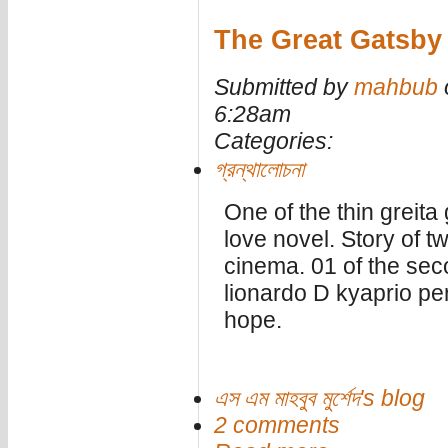
The Great Gatsby
Submitted by
mahbub
o
6:28am
Categories:
গ্রন্থালোচনা
One of the thin greita 
love novel. Story of t
cinema. 01 of the seco
lionardo D kyaprio pe
hope.
এস এম মাহবুব মুর্শেদ's blog
2 comments