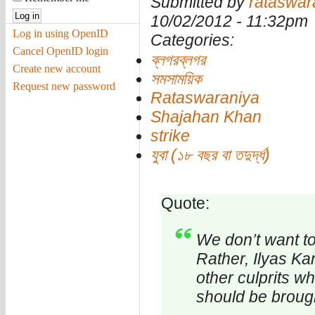
Submitted by
rataswar
10/02/2012 - 11:32pm
Log in using OpenID
Categories:
Cancel OpenID login
ব্লগরব্লগর
Create new account
সমসাময়িক
Request new password
Rataswaraniya
Shajahan Khan
strike
যুবা (১৮ বছর বা তদুর্দ্ধ)
Quote:
We don’t want to
Rather, Ilyas Ka
other culprits wh
should be brough