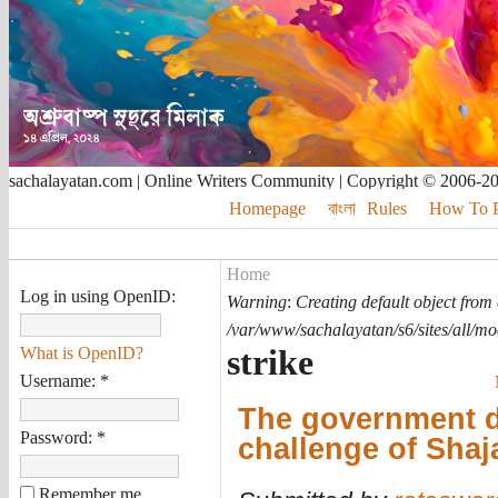
sachalayatan.com | Online Writers Community | Copyright © 2006-2
Homepage
বাংলা
Rules
How To Pu
Home
Log in using OpenID:
Warning
:
Creating default object from
/var/www/sachalayatan/s6/sites/all/m
strike
What is OpenID?
Username:
*
The government d
Password:
*
challenge of Sha
Remember me