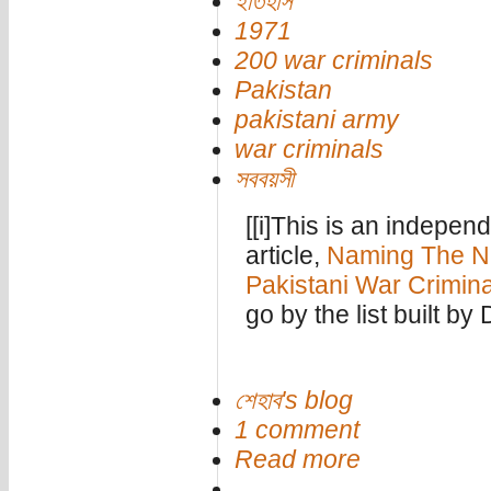
ইতিহাস
1971
200 war criminals
Pakistan
pakistani army
war criminals
সববয়সী
[[i]This is an indepen
article,
Naming The Na
Pakistani War Crimina
go by the list built by 
শেহাব's blog
1 comment
Read more