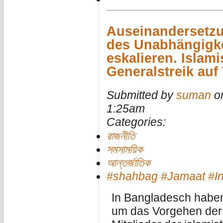
Auseinandersetz
des Unabhängigke
eskalieren. Islami
Generalstreik auf
Submitted by
suman
on
1:25am
Categories:
রাজনীতি
সমসাময়িক
আন্তর্জাতিক
#shahbag #Jamaat #Int
In Bangladesch habe
um das Vorgehen der 