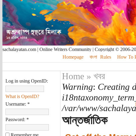
sachalayatan.com | Online Writers Community | Copyright © 2006-2
Homepage
বাংলা
Rules
How To Pu
Home
»
খবর
Log in using OpenID:
Warning
:
Creating d
i18ntaxonomy_term
What is OpenID?
Username:
*
/var/www/sachalayat
আন্তর্জাতিক
Password:
*
Remember me