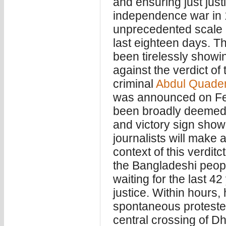
and ensuring just justi
independence war in 1
unprecedented scale h
last eighteen days. T
been tirelessly showin
against the verdict o
criminal
Abdul Quader
was announced on Feb
been broadly deemed t
and victory sign show
journalists will make
context of this verditct
the Bangladeshi peop
waiting for the last 4
justice. Within hours
spontaneous protester
central crossing of D