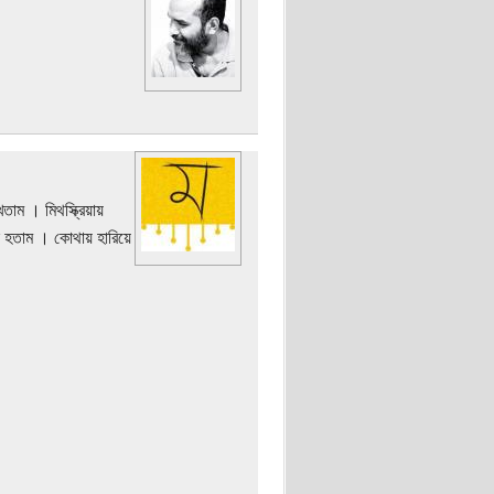
াম । মিথস্ক্রিয়ায়
িল হতাম । কোথায় হারিয়ে