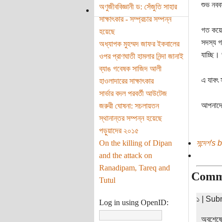
শুভ নববর
অণুজীববিজ্ঞানী ড: সেঁজুতি সাহার
সাক্ষাৎকার - সম্প্রচার সম্পন্ন
গত কয়েক
হয়েছে
সদস্য গ
অধ্যাপক মুহম্মদ জাফর ইকবালের
যাচ্ছি।
ওপর প্রাণঘাতী হামলার নিন্দা জানাই
ব্যাঙ গবেষক সাজিদ আলী
এ যাবৎ 
হাওলাদারের সাক্ষাৎকার
সার্ভার বদল পরবর্তী আউটেজ
আপনাদে
জরুরী ঘোষনা: সচলায়তন
স্থানান্তর সম্পন্ন হয়েছে
পড়ুয়াদের ২০১৫
On the killing of Dipan
সন্দেশ's 
and the attack on
Ranadipam, Tareq and
Comm
Tutul
১ | Sub
Log in using OpenID:
অবশেষে 