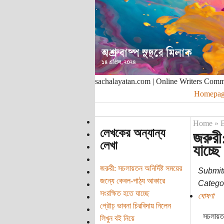
sachalayatan.com | Online Writers Com
Homepag
Home
»
B
লেখকের অন্যান্য
জরুরী
লেখা
যাচ্ছে
জরুরী: সচলায়তন অনির্দিষ্ট সময়ের
Submit
জন্যে কেবল-পাঠ্য আকারে
Categor
সংরক্ষিত হতে যাচ্ছে
ঘোষণা
প্রৌঢ় ভাবনা চিরবিদায় নিলেন
সচলায়তন
লিখুন বই নিয়ে