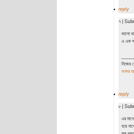
reply
৭ | Sub
ভালো থ
এ এক অ
____
নিজের ভ
অক্ষর য
reply
৮ | Sub
এর মানে
হয়ে যাব
কম খরচার