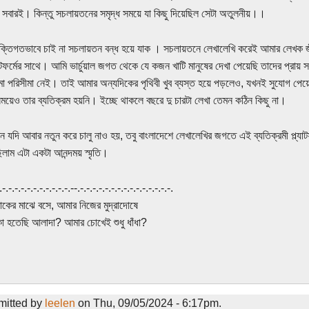
সবারই। কিন্তু সচলায়তনের সমৃদ্ধ সময়ে যা কিছু দিয়েছিল সেটা অতুলনীয়।।
ক্তিগতভাবে চাই না সচলায়তন বন্ধ হয়ে যাক । সচলায়তনে লেখালেখি করেই আমার লেখক জীব
যাটফর্মের সাথে। আমি ভার্চুয়াল জগত থেকে যে কজন খাটি মানুষের দেখা পেয়েছি তাদের প্র
া পরিসীমা নেই। তাই আমার অন্যদিকের পৃথিবী খুব ব্যস্ত হয়ে পড়লেও, যখনই সুযোগ পে
সময়েও তার ব্যতিক্রম হয়নি। ইচ্ছে থাকলে বছরে দু চারটা লেখা তেমন কঠিন কিছু না।
 যদি আবার নতুন করে চালু নাও হয়, তবু বাংলাদেশে লেখালেখির জগতে এই ব্যতিক্রমী প্ল্য
িলাম এটা একটা আনন্দময় স্মৃতি।
.-.-.-.-.-.-.-.-.-.-.-.-.--.-.-.-.-.-.-.-.-.-.-.-.-.-.-.-.
ের মাঝে বসে, আমার নিজের মুদ্রাদোষে
 হতেছি আলাদা? আমার চোখেই শুধু ধাঁধা?
mitted by
leelen
on Thu, 09/05/2024 - 6:17pm.