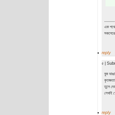
..........
এক পথে 
সকলেরে 
reply
৫ | Sub
বুক ভাঙ
কৃতজ্ঞ
তুলে দে
লেখাই প
reply