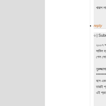
খারাপ ল
reply
৩ | Sub
২০০৭ সা
সামিল হ
গেল সোন
নুরুজ্জা
*******
বলে এক
তারাই প্
এই প্রত