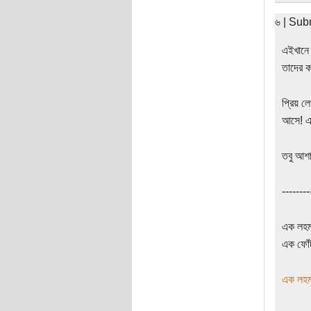
৬ | Sub
এইখানে 
তাদের ক
প্রিয় ল
আসে! এখ
তবু আশা
--------
এক লহমা
এক ফোঁট
এক লহমা