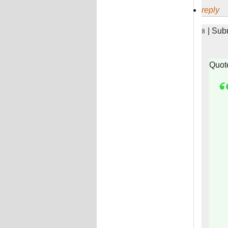
reply
৪ | Sub
Quot