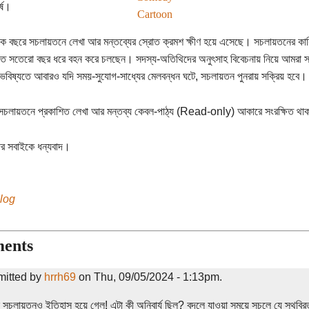
্ষ।
Cartoon
 বছরে সচলায়তনে লেখা আর মন্তব্যের স্রোত ক্রমশ ক্ষীণ হয়ে এসেছে। সচলায়তনের কা
ত সতেরো বছর ধরে বহন করে চলছেন। সদস্য-অতিথিদের অনুৎসাহ বিবেচনায় নিয়ে আমরা সচলা
 ভবিষ্যতে আবারও যদি সময়-সুযোগ-সাধ্যের মেলবন্ধন ঘটে, সচলায়তন পুনরায় সক্রিয় হবে।
সচলায়তনে প্রকাশিত লেখা আর মন্তব্য কেবল-পাঠ্য (Read-only) আকারে সংরক্ষিত থা
র সবাইকে ধন্যবাদ।
blog
ents
mitted by
hrrh69
on Thu, 09/05/2024 - 1:13pm.
সচলায়তনও ইতিহাস হয়ে গেল! এটা কী অনিবার্য ছিল? বদলে যাওয়া সময়ে সচলে যে স্থবির