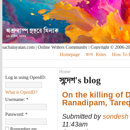
sachalayatan.com | Online Writers Community | Copyright © 2006-2
Homepage
বাংলা
Rules
How To Pu
Home
Log in using OpenID:
সন্দেশ's blog
What is OpenID?
On the killing of 
Username:
*
Ranadipam, Tareq
Password:
*
Submitted by
sondesh
11:43am
Remember me