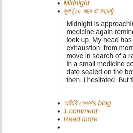
Midnight
যুবা (১৮ বছর বা তদুর্দ্ধ)
Midnight is approachi
medicine again reminds
look up. My head has
exhaustion; from morn
move in search of a ra
in a small medicine c
date sealed on the bo
then. I hesitated. But
অতিথি লেখক's blog
1 comment
Read more