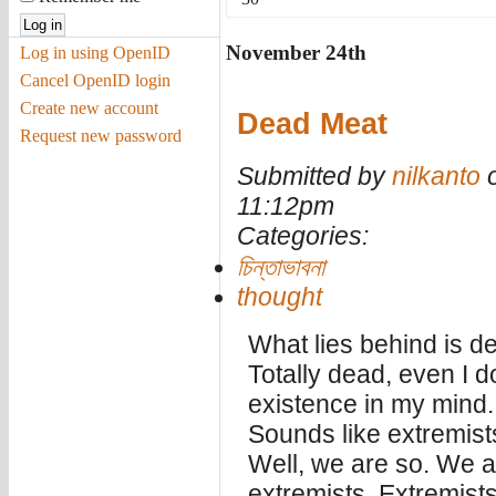
November 24th
Log in using OpenID
Cancel OpenID login
Create new account
Dead Meat
Request new password
Submitted by
nilkanto
o
11:12pm
Categories:
চিন্তাভাবনা
thought
What lies behind is d
Totally dead, even I d
existence in my mind.
Sounds like extremist
Well, we are so. We a
extremists. Extremists 