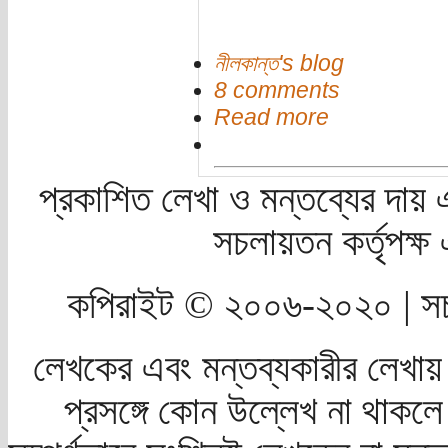
নীলকান্ত's blog
8 comments
Read more
প্রকাশিত লেখা ও মন্তব্যের দায় 
সচলায়তন কর্তৃপক্
কপিরাইট © ২০০৬-২০২০ | সচ
লেখকের এবং মন্তব্যকারীর লেখায়
প্রসঙ্গে কোন উল্লেখ না থাকলে স