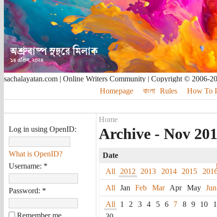
sachalayatan.com | Online Writers Community | Copyright © 2006-2
Homepage
বাংলা
Rules
How To Pu
Home
Log in using OpenID:
Archive - Nov 2012
What is OpenID?
Date
Username:
*
All
2012
2013
2014
2015
201
All
Jan
Feb
Mar
Apr
May
Jun
Password:
*
All
1
2
3
4
5
6
7
8
9
10
1
Remember me
30