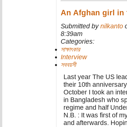
An Afghan girl in
Submitted by
nilkanto
o
8:39am
Categories:
সাক্ষাৎকার
Interview
সববয়সী
Last year The US lea
their 10th anniversary
October I took an inte
in Bangladesh who spen
regime and half Unde
N.B. : It was first of m
and afterwards. Hoping