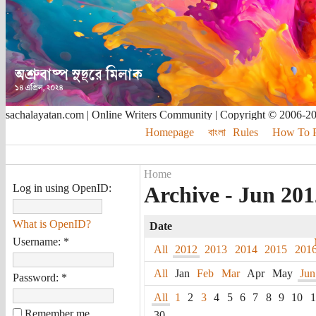
sachalayatan.com | Online Writers Community | Copyright © 2006-2
Homepage
বাংলা
Rules
How To Pu
Home
Log in using OpenID:
Archive - Jun 2012
What is OpenID?
Date
Username:
*
All
2012
2013
2014
2015
201
All
Jan
Feb
Mar
Apr
May
Jun
Password:
*
All
1
2
3
4
5
6
7
8
9
10
1
Remember me
30