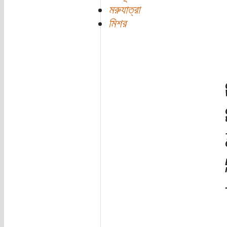
মরুযাত্রা
মিশর