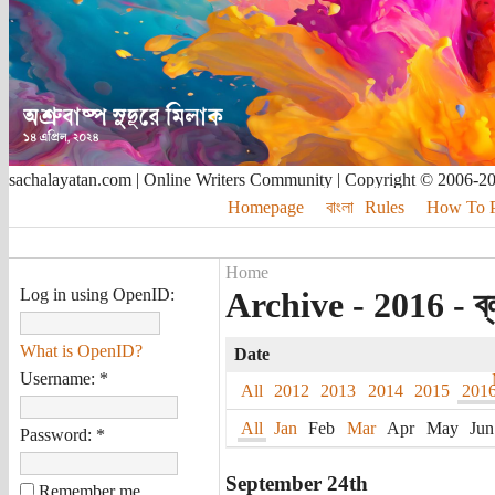
sachalayatan.com | Online Writers Community | Copyright © 2006-2
Homepage
বাংলা
Rules
How To Pu
Home
Log in using OpenID:
Archive - 2016 - ব্
What is OpenID?
Date
Username:
*
All
2012
2013
2014
2015
201
All
Jan
Feb
Mar
Apr
May
Jun
Password:
*
September 24th
Remember me