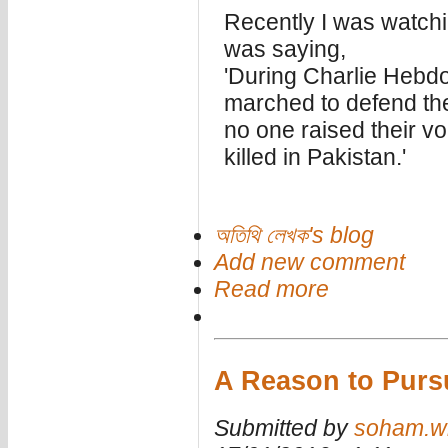
Recently I was watch
was saying,
'During Charlie Hebdo
marched to defend thei
no one raised their v
killed in Pakistan.'
অতিথি লেখক's blog
Add new comment
Read more
A Reason to Purs
Submitted by
soham.wr