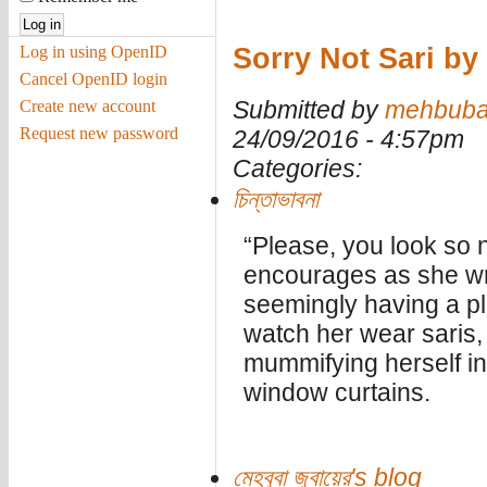
Sorry Not Sari by 
Log in using OpenID
Cancel OpenID login
Submitted by
mehbub
Create new account
Request new password
24/09/2016 - 4:57pm
Categories:
চিন্তাভাবনা
“Please, you look so n
encourages as she wr
seemingly having a pl
watch her wear saris
mummifying herself i
window curtains.
মেহবুবা জুবায়ের's blog