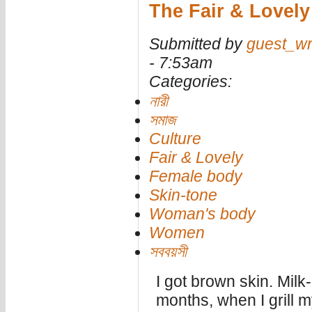
The Fair & Lovely
Submitted by
guest_wr
- 7:53am
Categories:
নারী
সমাজ
Culture
Fair & Lovely
Female body
Skin-tone
Woman's body
Women
সববয়সী
I got brown skin. Mil
months, when I grill m