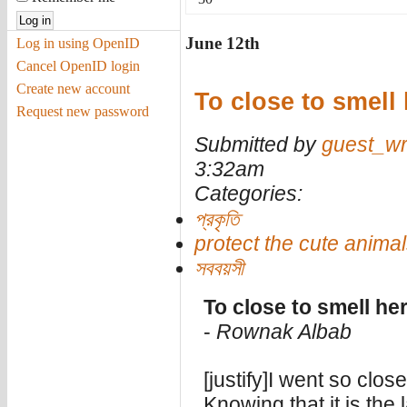
June 12th
Log in using OpenID
Cancel OpenID login
Create new account
To close to smell
Request new password
Submitted by
guest_wr
3:32am
Categories:
প্রকৃতি
protect the cute anima
সববয়সী
To close to smell he
-
Rownak Albab
[justify]I went so clos
Knowing that it is the 