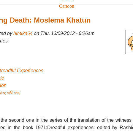
Cartoon
ng Death: Moslema Khatun
ted by
himika64
on Thu, 13/09/2012 - 6:26am
ies:
Dreadful Experiences
de
tion
াবহ অভিজ্ঞতা
 the second one in the series of the translation of the witnes
ted in the book 1971:Dreadful experiences: edited by Rashi