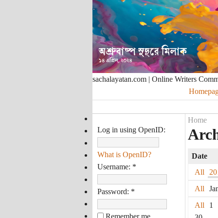
sachalayatan.com | Online Writers Com
Homepag
Home
Log in using OpenID:
Arch
What is OpenID?
Date
Username:
*
All
20
All
Ja
Password:
*
All
1
Remember me
30