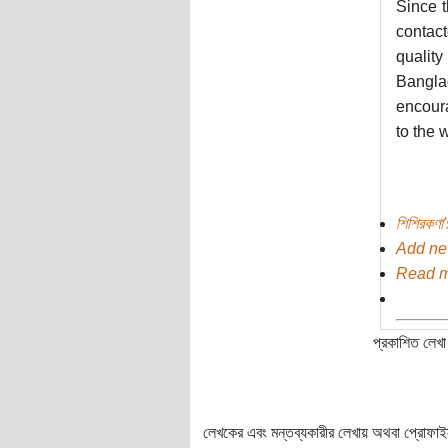
Since t
contact
quality
Banglad
encoura
to the w
শিশিরকণা
Add n
Read 
প্রকাশিত লেখা 
লেখকের এবং মন্তব্যকারীর লেখায় অথবা প্রোফাইলে প