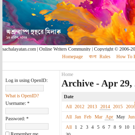
sachalayatan.com | Online Writers Community | Copyright © 2006-2
Homepage
বাংলা
Rules
How To Pu
Home
Log in using OpenID:
Archive - Apr 29,
What is OpenID?
Date
Username:
*
All
2012
2013
2014
2015
201
All
Jan
Feb
Mar
Apr
May
Jun
Password:
*
All
1
2
3
4
5
6
7
8
9
10
1
Remember me
30