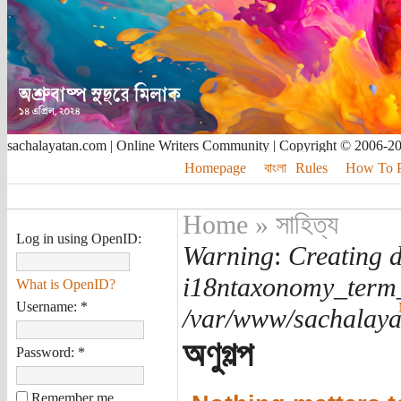
sachalayatan.com | Online Writers Community | Copyright © 2006-2
Homepage
বাংলা
Rules
How To Pu
Home
»
সাহিত্য
Log in using OpenID:
Warning
:
Creating d
i18ntaxonomy_term
What is OpenID?
Username:
*
/var/www/sachalayat
অণুগল্প
Password:
*
Remember me