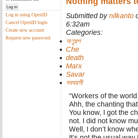
Nothing matters 
Submitted by
nilkanto
o
Log in using OpenID
Cancel OpenID login
6:32am
Create new account
Categories:
Request new password
অণুগল্প
Che
death
Marx
Savar
সববয়সী
“Workers of the world,
Ahh, the chanting that
You know, I got the c
not. I did not know m
Well, I don’t know wh
It’s not the usual way 