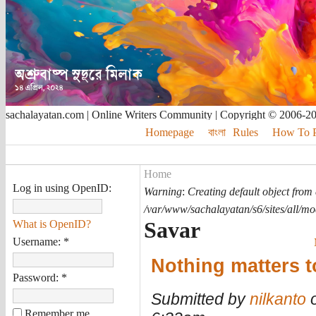
sachalayatan.com | Online Writers Community | Copyright © 2006-2
Homepage
বাংলা
Rules
How To Pu
Home
Log in using OpenID:
Warning
:
Creating default object from
/var/www/sachalayatan/s6/sites/all/m
Savar
What is OpenID?
Username:
*
Nothing matters 
Password:
*
Submitted by
nilkanto
o
Remember me