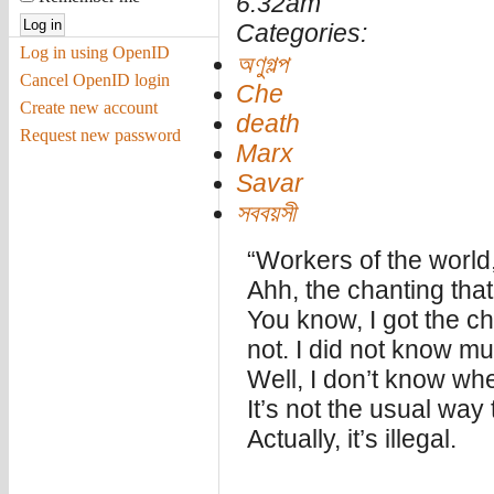
6:32am
Categories:
Log in using OpenID
অণুগল্প
Cancel OpenID login
Che
Create new account
death
Request new password
Marx
Savar
সববয়সী
“Workers of the world,
Ahh, the chanting that
You know, I got the c
not. I did not know m
Well, I don’t know wh
It’s not the usual way 
Actually, it’s illegal.