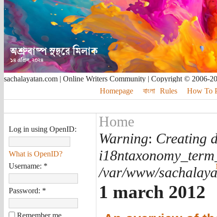
sachalayatan.com | Online Writers Community | Copyright © 2006-2
Homepage
বাংলা
Rules
How To Pu
Home
Log in using OpenID:
Warning
:
Creating d
i18ntaxonomy_term
What is OpenID?
Username:
*
/var/www/sachalayat
1 march 2012
Password:
*
Remember me