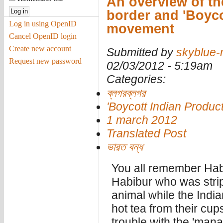
An overview of the
border and 'Boyco
Log in using OpenID
movement
Cancel OpenID login
Create new account
Submitted by
skyblue
Request new password
02/03/2012 - 5:19am
Categories:
ব্লগরব্লগর
'Boycott Indian Produ
1 march 2012
Translated Post
ভারত বন্‌ধ
You all remember Habi
Habibur who was stri
animal while the Ind
hot tea from their c
trouble with the 'man