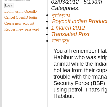
02/03/2012 - 5:19am
Categories:
Log in using OpenID
ব্লগরব্লগর
Cancel OpenID login
'Boycott Indian Produ
Create new account
1 march 2012
Request new password
Translated Post
ভারত বন্‌ধ
You all remember Habi
Habibur who was stri
animal while the Ind
hot tea from their c
trouble with the 'man
Security Force (BSF) J
using petrol. That's r
Habibur.