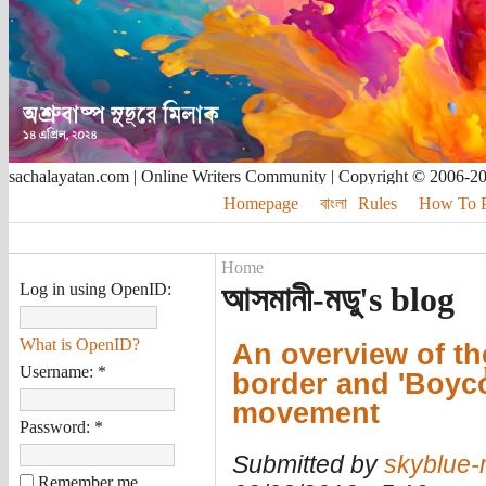
sachalayatan.com | Online Writers Community | Copyright © 2006-2
Homepage
বাংলা
Rules
How To Pu
Home
Log in using OpenID:
আসমানী-মডু's blog
What is OpenID?
An overview of the
Username:
*
border and 'Boyco
movement
Password:
*
Submitted by
skyblue
Remember me