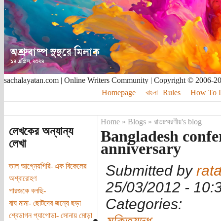
sachalayatan.com | Online Writers Community | Copyright © 2006-2
Homepage
বাংলা
Rules
How To Pu
Home
»
Blogs
»
রাতঃস্মরণীয়'s blog
লেখকের অন্যান্য
Bangladesh confe
লেখা
anniversary
তাল আগ্নেয়গিরি- এক বিকেলের
Submitted by
rat
অশ্বারোহণ
25/03/2012 - 10
পারজকে বলছি-
Categories:
বাঘ মামা- ছোটদের জন্যে ছড়া
শ্বেডাগন প্যাগোডা- সোনায় মোড়া
মুক্তিযুদ্ধ