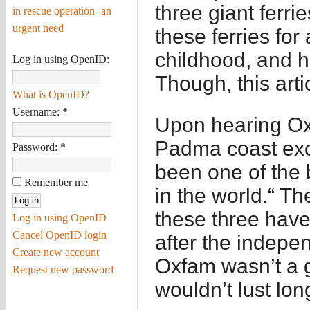
three giant fer
in rescue operation- an
urgent need
these ferries for
childhood, and h
Log in using OpenID:
Though, this arti
What is OpenID?
Username:
*
Upon hearing Oxf
Padma coast exc
Password:
*
been one of the 
Remember me
in the world.“ T
these three have
Log in using OpenID
Cancel OpenID login
after the indepe
Create new account
Oxfam wasn’t a g
Request new password
wouldn’t lust lon