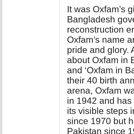
It was Oxfam’s g
Bangladesh gover
reconstruction 
Oxfam’s name and 
pride and glory.
about Oxfam in 
and ‘Oxfam in Ba
their 40 birth an
arena, Oxfam wa
in 1942 and has
its visible steps
since 1970 but h
Pakistan since 1