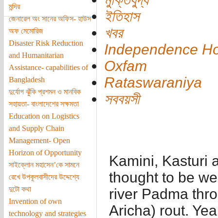
মন্দির
ইতিহাস
জেনারেল অং সানের অফিস- হাউস
খবর
অফ মেমোরিজ
Disaster Risk Reduction
Independence Ho
and Humanitarian
Oxfam
Assistance- capabilities of
Rataswaraniya
Bangladesh
দুর্যোগ ঝুঁকি প্রশমন ও মানবিক
সববয়সী
সহায়তা- বাংলাদেশের সক্ষমতা
Education on Logistics
and Supply Chain
Management- Open
Horizon of Opportunity
Kamini, Kasturi 
সাইক্লোন মহাসেন’কে সামনে
thought to be wel
রেখে উপকূলবাসীদের উদ্দেশ্যে
দুটো কথা
river Padma thro
Invention of own
Aricha) rout. Ye
technology and strategies