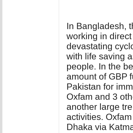
In Bangladesh, t
working in direc
devastating cyc
with life saving 
people. In the b
amount of GBP fu
Pakistan for imm
Oxfam and 3 othe
another large tre
activities. Oxfam
Dhaka via Katma