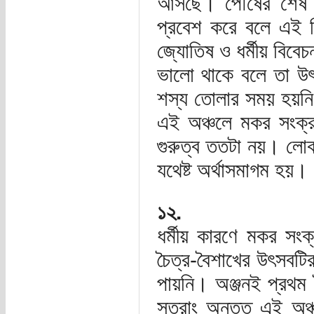
আসছে। পৌষের শেষ দি
প্রবেশ করে বলে এই দ
জ্যোতিষ ও ধর্মীয় বিব
ভালো থাকে বলে তা উৎ
শস্য তোলার সময় হয়নি
এই অঞ্চলে মকর সংক্রা
গুরুত্ব ততটা নয়। ল
যথেষ্ট অর্থাসমাগম হয়।
১২.
ধর্মীয় কারণে মকর সংক
চৈত্র-বৈশাখের উৎসবটির 
পায়নি। অঞ্জনই প্রথম চ
সুতরাং অন্তত এই অঞ্চল