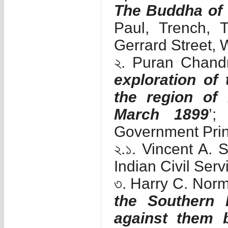
The Buddha of
Paul, Trench, 
Gerrard Street, 
২. Puran Chandr
exploration of 
the region of
March 1899
’;
Government Print
২.১. Vincent A. S
Indian Civil Serv
৩. Harry C. Norm
the Southern 
against them 