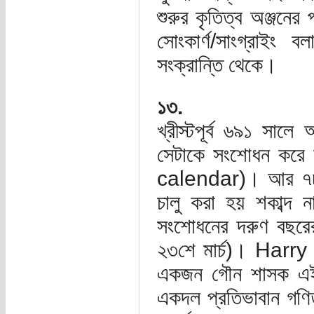
শুরুর কৃতিত্ব অঞ্জনে
সোংকার্ণ/সাংগ্রাইং 
সংক্রান্তি থেকে।
১৩.
খ্রীস্টপূর্ব ৬৯১ সালে 
সেটাকে সংশোধন করে কর
calendar)। আর ৭৮ খ্র
চালু করা হয় শকাব্দ
সংশোধনের দরুণ বছরের
২৩শে মার্চ)। Harry
একজন গৌন শাসক এই 
একদল প্রতিভাবান গণিতশ