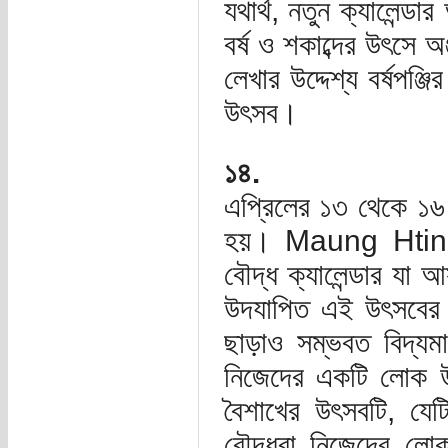
যথার্থ, নতুন ক্যালেন্
বর্ষ ও শকাব্দের উৎসে অ
লেখার উদ্দেশ্য বর্ষপঞ
উৎসব।
১৪.
এপ্রিলের ১৩ থেকে ১৬ তা
হয়। Maung Htin Aun
বৌদ্ধ ক্যালেন্ডার যা 
উদযাপিত এই উৎসবের
ছাড়াও সম্ভবত বিদ্যমা
নিজেদের একটি লোক উ
বৈশাখের উৎসবটি, যেটিক
বৌদ্ধরা নিজেদের লো