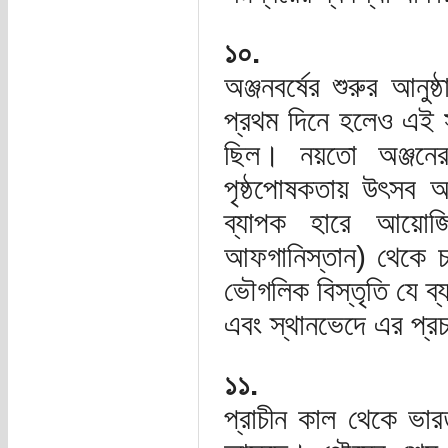
১০.
অঞ্জনবর্ষের শুরুর আন
প্রথম দিনে হলেও এই
ছিল। নয়তো অঞ্জনে
পৃষ্ঠপোষকতায় উৎসব
ব্যাপক হারে আয়োজি
আফগানিস্তান) থেকে চম
ভৌগলিক বিস্তৃতি যে ব
এবং স্থানভেদে এর প্
১১.
প্রাচীন কাল থেকে ভার