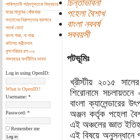
চিন্তাভাবনা
পাকিস্তানী পাঠ্যপুস্তকে মিথ্যাচার
পহেলা বৈশাখ
ঘরের মানুষের খোঁজখবর
সন্তানের নিরাপত্তার ব্যাপারে
বাংলা নববর্ষ
সতর্ক হোন!
সববয়সী
বাংলা পারা, না পারা
কতিপয় ক্রীতদাস
বুলগেরিয়ার গল্প-০৬
পটভূমিঃ
সমন্বয়ের অর্থনীতির ভাবনা
Log in using OpenID:
খ্রীস্টীয় ২০১৫ সাল
What is OpenID?
শিরোনামে সচলায়তনে এ
Username:
*
বাংলা ক্যালেন্ডারের উ
অঞ্জন কর্তৃক পহেলা ব
Password:
*
এই অঞ্চলের জ্ঞাত ইতিহ
Remember me
এই বিষয়ে অনুসন্ধানে প্