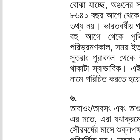
বোঝা যাচ্ছে, অঞ্জনের 
৮৬৪০ বছর আগে থেকে আ
তথ্য নয়। ভারতবর্ষীয় গণ
বহু আগে থেকে পৃথিবী
পরিভ্রমণকাল, সময় ইত্য
সুতরাং পুরাকাল থেকে 
থাকাটা স্বাভাবিক। এই 
নামে পরিচিত করতে হয়
৬.
তাবাওং/তাবসং এবং 
এর মতে, এরা যথাক্রমে 
সৌরবর্ষের মাসে শুক্লপক্