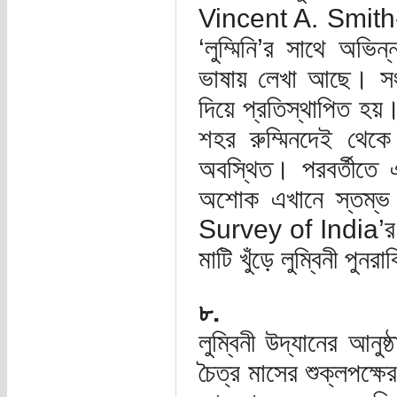
Vincent A. Smith-এর ভ
‘লুম্মিনি’র সাথে অভি
ভাষায় লেখা আছে। সংস্
দিয়ে প্রতিস্থাপিত হয়।
শহর রুম্মিনদেই থেকে
অবস্থিত। পরবর্তীতে 
অশোক এখানে স্তম্ভ
Survey of India’র পক
মাটি খুঁড়ে লুম্বিনী পুন
৮.
লুম্বিনী উদ্যানের আনু
চৈত্র মাসের শুক্লপক্ষ