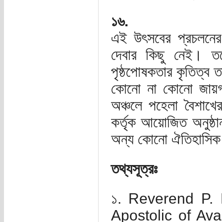
১৬.
এই উৎসবের প্রচলনের
দেবার কিছু নেই। তব
পৃষ্ঠপোষকতার কৃতিত্ব 
কোনো না কোনো জায়গা
অঞ্চলে পহেলা বৈশাখের 
কর্তৃক আয়োজিত অনুষ্ঠা
অন্য কোনো ঐতিহাসিক 
তথ্যসূত্রঃ
১. Reverend P. 
Apostolic of Ava