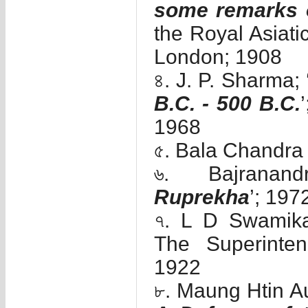
some remarks 
the Royal Asiatic
London; 1908
৪. J. P. Sharma; 
B.C. - 500 B.C.
1968
৫. Bala Chandra
৬. Bajranand
Ruprekha
’; 197
৭. L D Swamikan
The Superinte
1922
৮. Maung Htin Au