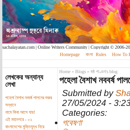
sachalayatan.com | Online Writers Community | Copyright © 2006-2
Homepage
বাংলা
Rules
How To Pu
Home
»
Blogs
»
ষষ্ঠ পাণ্ডব's blog
লেখকের অন্যান্য
পহেলা বৈশাখ নববর্ষ পালন
লেখা
Submitted by
Sha
পহেলা বৈশাখ নববর্ষ পালনের শুরুর
27/05/2024 - 3:
সন্ধানে
Categories:
নামে কিবা আসে যায়!
এই মহানগরে - ০২
গবেষণা
বাংলাদেশের মুক্তিযুদ্ধ নিয়ে