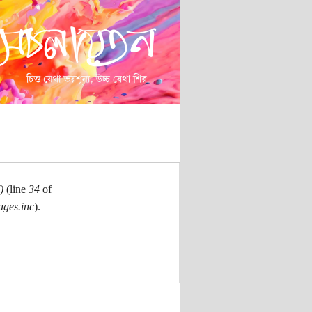
)
(line
34
of
ages.inc
).