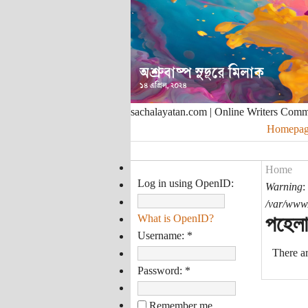
sachalayatan.com | Online Writers Com
Homepag
Home
Log in using OpenID:
Warning
:
/var/www/
পহেলা
What is OpenID?
Username:
*
There ar
Password:
*
Remember me