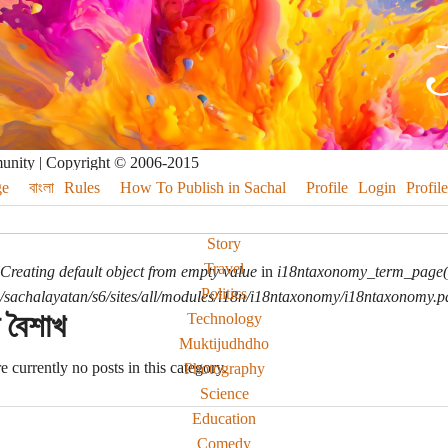
munity | Copyright © 2006-2015
e
বাংলা
Rules
How To Publish in Sachal
Profile
Login
Profile
Story
Travel
Creating default object from empty value
in
i18ntaxonomy_term_page(
Politics
sachalayatan/s6/sites/all/modules/i18n/i18ntaxonomy/i18ntaxonomy.p
 বৈশাখ
Technology
Muktijudhdho
e currently no posts in this category.
Photography
Science
Education
Comedy