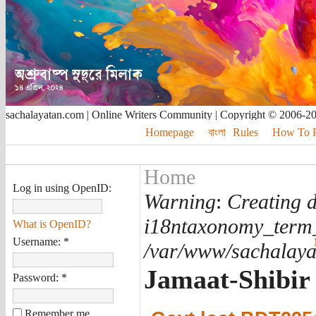
sachalayatan.com | Online Writers Community | Copyright © 2006-2
Homepage
বাংলা
Rules
How To Pu
Home
Log in using OpenID:
Warning
:
Creating d
i18ntaxonomy_term
What is OpenID?
Username:
*
/var/www/sachalayat
Jamaat-Shibir 
Password:
*
Remember me