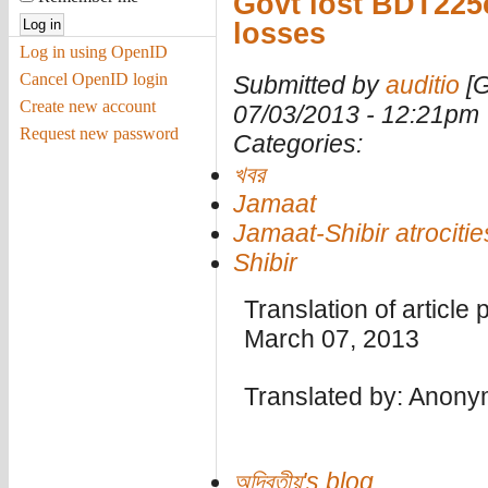
Govt lost BDT225c
losses
Log in using OpenID
Cancel OpenID login
Submitted by
auditio
[G
Create new account
07/03/2013 - 12:21pm
Request new password
Categories:
খবর
Jamaat
Jamaat-Shibir atrocitie
Shibir
Translation of article
March 07, 2013
Translated by: Anon
অদ্বিতীয়'s blog