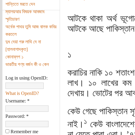
শান্তিতে মরতে দেন
ম্যালয়আর বিষয়ক আবজাব
আটকে থাকা অর্থ ভূ
স্মৃতিচারণ
আটকে আছে পাকিস্তান
অর্ধেক পাথর তুমি আজ বালক কবির
করতলে
দুধ দেয়া গরু লাথি দে না
[হালনাগাদকৃত]
১
কোনাব্লগ ১
ভারতীয় পণ্য বর্জন কী ও কেন
করাচির নাকি ১০ শতাংশ
Log in using OpenID:
লাখ। ১০ লাখের কম 
দেখায়। ভোটের পর আব
What is OpenID?
Username:
*
কেউ গেছে পাকিস্তান সৃ
Password:
*
১
নাই।
কেউ বাংলাদেশে
Remember me
না যেতে পারা এরা। ’