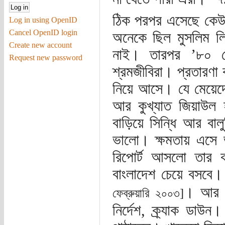
ঠিক পরপর এসেছে কেউ
Log in using OpenID
Cancel OpenID login
অনেকে ছিল মুসলিম লি
Create new account
নাই। তারপর ’৮০ থ
Request new password
শ্রমজীবিরা। প্রতারণা
নিয়ে আসে। যে মেয়েদের
আর কুখ্যাত জিয়াউল
বাড়িয়ে সিন্ধি আর বাল
ভালো। ক্ষমতায় এসে ভ
রিপোর্ট আসলো তার 
বাংলাদেশ চেয়ে বসবে
। আর এ
ফেব্রুয়ারি ২০০৩]
নির্দেশ, ক্র্যাক ডা