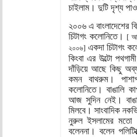
চাইলাম। দুটি দৃশ্য প
২০০৬ এ বাংলাদেশের বি
চিটাগং কলোনিতে।
[ আ
একদা চিটাগং কলো
২০০৬]
কিংবা এর উল্টো পথগা
দাঁড়িয়ে আছে কিছু অব্
কমন বাথরুম। পাশাপ
কলোনিতে। বাঙালি কা
আজ সুদিন নেই। বাঙালির
মিলবে। সাংবাদিক নকভি 
নুরুল ইসলামের মতো
বলেননা। বলেন পলিটিক