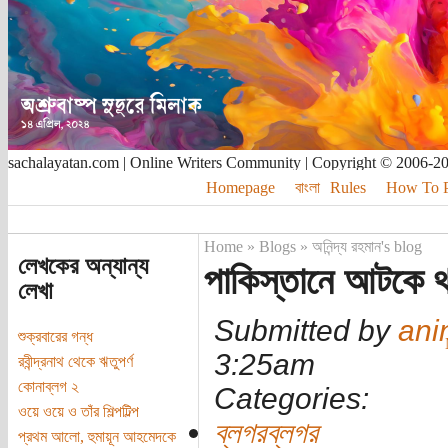
sachalayatan.com | Online Writers Community | Copyright © 2006-2
Homepage
বাংলা
Rules
How To Pu
Home
»
Blogs
»
অনিন্দ্য রহমান's blog
লেখকের অন্যান্য
পাকিস্তানে আটকে থ
লেখা
Submitted by
ani
শুক্রবারের গন্ধ
3:25am
রবীন্দ্রনাথ থেকে ঋতুপর্ণ
কোনাব্লগ ২
Categories:
ওয়ে ওয়ে ও তাঁর শিল্পটিল্প
ব্লগরব্লগর
প্রথম আলো, হুমায়ূন আহমেদকে