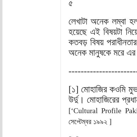
৫
লেখাটা অনেক লম্বা 
হয়েছে এই বিষয়টা নিয়ে
কতবড় বিষয় পরাধীনতার
অনেক মানুষকে মরে এর
----------------------
[১] মোহাজির কওমি মুভ
উর্দু। মোহাজিরের প্রধান
[‘Cultural Profile Pakis
সেপ্টেম্বর ১৯৯২ ]