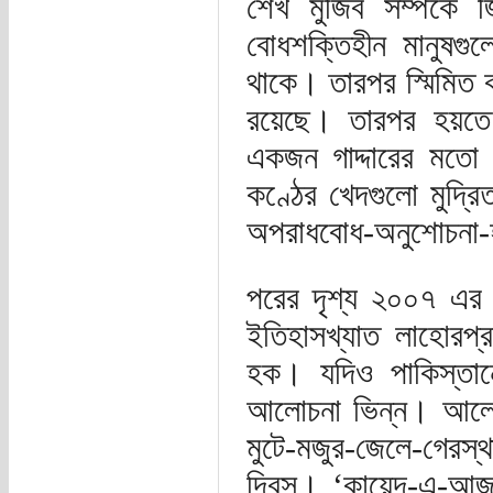
শেখ মুজিব সম্পর্ক
বোধশক্তিহীন মানুষগুল
থাকে। তারপর স্মিমিত ক
রয়েছে। তারপর হয়তে
একজন গাদ্দারের মতো
কণ্ঠের খেদগুলো মুদ্র
অপরাধবোধ-অনুশোচনা-হত
পরের দৃশ্য ২০০৭ এর
ইতিহাসখ্যাত লাহোরপ
হক। যদিও পাকিস্তান
আলোচনা ভিন্ন। আলোচ্য
মুটে-মজুর-জেলে-গেরস্
দিবস। ‘কায়েদ-এ-আজম