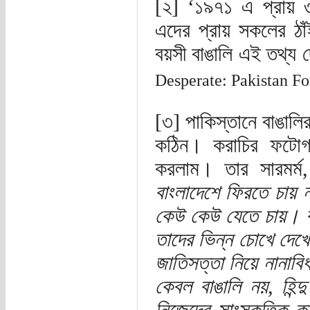
[২] ‘১৯৭১ এ প্রায়
এদের প্রায় সকলের ঠা
বয়সী বাঙালি এই তথ্য 
Desperate: Pakistan For
[৩] পাকিস্তানে বাঙালি
কঠিন। করাচির ফটোগ্
করলাম। তার সারমর্ম
বাংলাদেশে ফিরতে চায় ন
কেউ কেউ যেতে চায়। ক
তাদের ভিন্ন চোখে দেখ
জাতিসত্তা নিয়ে নানাব
কেবল বাঙালি নয়, হিন্দ
নিজেদের সাংস্কৃতিক কা