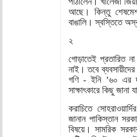
পাঠালেন। খালেজা জিয়া
আছে। কিন্তু শেষমেশ
বাঙালি। স্বস্তিতে অস
২
গোড়াতেই প্রতারিত না
নাই। তবে ব্যবসায়ীদের
গণি - ইনি ’৬০ এর দ
সাক্ষাৎকারে কিছু জানা য
করাচিতে সোহরাওয়ার্দির
জানান পাকিস্তান সরকা
বিষয়ে। সামরিক সরকা