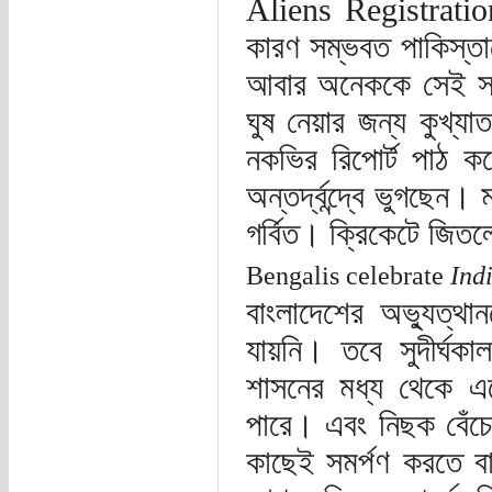
Aliens Registratio
কারণ সম্ভবত পাকিস্তান
আবার অনেককে সেই সন
ঘুষ নেয়ার জন্য কুখ্য
নকভির রিপোর্ট পাঠ কর
অন্তর্দ্বন্দ্বে ভুগছেন।
গর্বিত। ক্রিকেটে জিত
Bengalis celebrate
Indi
বাংলাদেশের অভ্যুত্থা
যায়নি। তবে সুদীর্ঘক
শাসনের মধ্য থেকে 
পারে। এবং নিছক বেঁচে
কাছেই সমর্পণ করতে বা