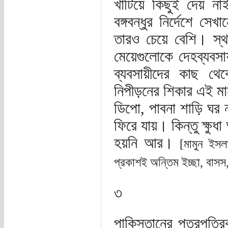
খাটিয়ে কিছুই দেয় না
বঙ্গবন্ধুর নির্দেশে স
তারও চেয়ে বেশি। স্
মেয়েগুলোকে দেহব্যবসায়
ব্যবসায়ীদের কাছ থে
নিপীড়নের শিকার এই মান
ডিপো, পাবনা শাড়ি ঘর ন
ফিরে যায়। কিন্তু ক্ষু
হয়নি আর।
[মামুন ইসলা
প্রকাশই অন্তিম ইচ্ছা, বাসস
৩
পাকিস্তানের পত্রপত্রি