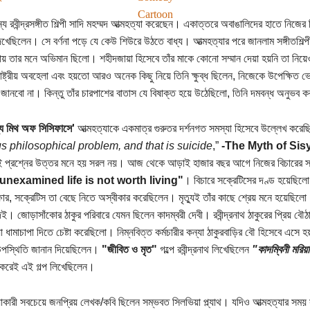
Cartoon
ন্য রবীন্দ্রসঙ্গীত শিল্পী সাদি মহম্মদ আত্মহত্যা করেছেন। একাত্তরে অবাঙালিদের হাতে নিজ
দেখেছিলেন। সে বর্ণনা পড়ে যে কেউ শিউরে উঠতে বাধ্য। আত্মহত্যার পরে জানলাম সঙ্গীতশিল্পী হ
ায় তার মনে অভিমান ছিলো। শহীদজায়া হিসেবে তাঁর মাকে কোনো সম্মান দেয়া হয়নি তা নিয়
াষ্ট্রীয় অবহেলা এবং হয়তো আরও অনেক কিছু নিয়ে তিনি ক্ষুব্ধ ছিলেন, নিজেকে উপেক্ষিত ভ
ানবো না। কিন্তু তাঁর চারপাশের বাতাস যে বিষাক্ত হয়ে উঠেছিলো, তিনি দমবন্ধ অনুভব 
্য মিথ অফ সিসিফাসে'
আত্মহত্যাকে একমাত্র গুরুতর দর্শনগত সমস্যা হিসেবে উল্লেখ করেছ
s philosophical problem, and that is suicide
,”
-The Myth of Si
 প্রশ্নের উত্তর মনে হয় সরল নয়। আজ থেকে আড়াই হাজার বছর আগে নিজের বিচারের স
unexamined life is not worth living"
। বিচারে সক্রেটিসের দণ্ড হয়েছিলো ন
ষার, সক্রেটিস তা বেছে নিতে অস্বীকার করেছিলেন। মৃত্যুই তাঁর কাছে শ্রেয় মনে হয়েছিল
ই। জোড়াসাঁকোর ঠাকুর পরিবারে যেমন ছিলেন কাদম্বরী দেবী। রবীন্দ্রনাথ ঠাকুরের প্রিয় বৌ
যা ধামাচাপা দিতে চেষ্টা করেছিলো। নিম্নবিত্ত কর্মচারীর কন্যা ঠাকুরবাড়ির বৌ হিসেবে এসে
উপস্থিতি জানান দিয়েছিলেন।
"জীবিত ও মৃত"
গল্পে রবীন্দ্রনাথ লিখেছিলেন
"কাদম্বিনী মরিয
য করেই এই গল্প লিখেছিলেন।
যাকারী সবচেয়ে জনপ্রিয় লেখক/কবি ছিলেন সম্ভবত সিলভিয়া প্ল্যাথ। যদিও আত্মহত্যার সময়