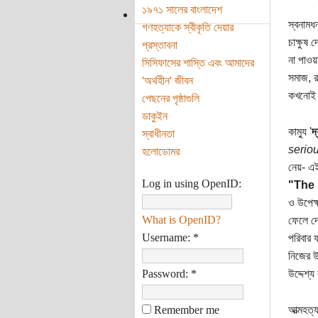
১৯৭১ সালের বাংলাদেশ
স্বনামধ
গণহত্যাকে স্বীকৃতি দেয়ার
চাক্ষুষ 
প্রস্তাবনা
না পাওয়
সিসিফাসের শাস্তি এবং আমাদের
সমাজ, র
'অর্থহীন' জীবন
কখনোই জ
পেছনের পৃষ্ঠাগুলি
ডাকুইন
কাম্যু '
দ
স্বাধীনতা
seriou
হলোডোমর
নেয়- এই
Log in using OpenID:
"The 
ও উপেক্
What is OpenID?
ফেলে দে
Username:
*
পরিবার 
নিজের 
Password:
*
উদ্দেশ্
Remember me
আত্মহত্