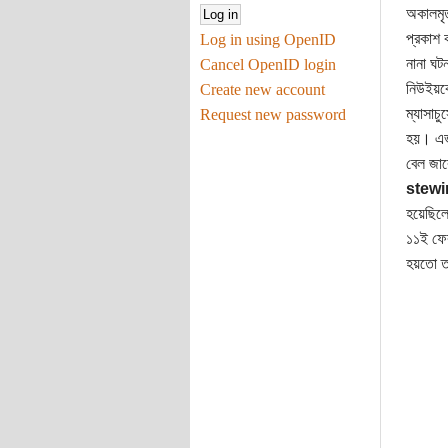
অকালমৃত
প্রকাশ 
Log in using OpenID
নানা ঘট
Cancel OpenID login
নিউইয়র্ক
Create new account
ম্যাসাচ
Request new password
হয়। এভা
বেল জার
stewi
হয়েছিলে
১১ই ফেব্
হয়তো তখ