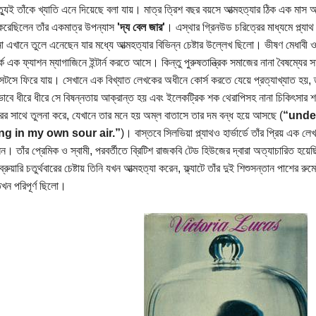
্যুই তাঁকে খ্যাতি এনে দিয়েছে বলা যায়। মাত্র ত্রিশ বছর বয়সে আত্মহত্যার ঠিক এক মাস আ
করেছিলেন তাঁর একমাত্র উপন্যাস
'দ্য বেল জার'
। এস্থার গ্রিনউড চরিত্রের মাধ্যমে প্ল্যা
না এখানে তুলে এনেছেন যার মধ্যে আত্মহত্যার বিভিন্ন চেষ্টার উল্লেখ ছিলো। ভীষণ মেধাবী 
ে এক ফ্যাশন ম্যাগাজিনে ইন্টার্ন করতে আসে। কিন্তু পুরুষতান্ত্রিক সমাজের নানা বৈষম্যের
ুসেটসে ফিরে যায়। সেখানে এক বিখ্যাত লেখকের অধীনে কোর্স করতে যেয়ে প্রত্যাখ্যাত হয়, তার
বে ধীরে ধীরে সে বিষন্নতায় আক্রান্ত হয় এবং ইলেকট্রিক শক থেরাপিসহ নানা চিকিৎসার 
ের সাথে তুলনা করে, যেখানে তার মনে হয় অম্ল বাতাসে তার দম বন্ধ হয়ে আসছে (
“under
ng in my own sour air.”
)। বাস্তবে সিলভিয়া প্ল্যাথও হার্ভার্ডে তাঁর প্রিয় এক ল
ন। তাঁর প্রেমিক ও স্বামী, পরবর্তীতে ব্রিটিশ রাজকবি টেড হিউজের দ্বারা অত্যাচারিত হয়
রুয়ারি চতুর্থবারের চেষ্টায় তিনি যখন আত্মহত্যা করেন, ফ্ল্যাটে তাঁর দুই শিশুসন্তান পাশের 
ন পরিপূর্ণ ছিলো।