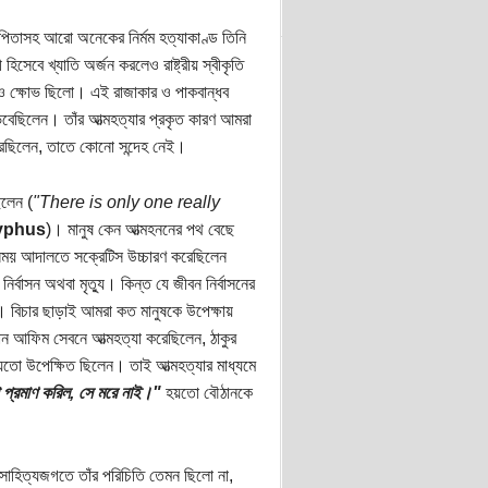
ের পিতাসহ আরো অনেকের নির্মম হত্যাকাণ্ড তিনি
িসেবে খ্যাতি অর্জন করলেও রাষ্ট্রীয় স্বীকৃতি
েও ক্ষোভ ছিলো। এই রাজাকার ও পাকবান্ধব
েবেছিলেন। তাঁর আত্মহত্যার প্রকৃত কারণ আমরা
করছিলেন, তাতে কোনো সন্দেহ নেই।
িলেন (
"There is only one really
syphus
)। মানুষ কেন আত্মহননের পথ বেছে
ময় আদালতে সক্রেটিস উচ্চারণ করেছিলেন
ির্বাসন অথবা মৃত্যু। কিন্ত যে জীবন নির্বাসনের
ো। বিচার ছাড়াই আমরা কত মানুষকে উপেক্ষায়
ঠান আফিম সেবনে আত্মহত্যা করেছিলেন, ঠাকুর
 হয়তো উপেক্ষিত ছিলেন। তাই আত্মহত্যার মাধ্যমে
়া প্রমাণ করিল, সে মরে নাই।"
হয়তো বৌঠানকে
 সাহিত্যজগতে তাঁর পরিচিতি তেমন ছিলো না,