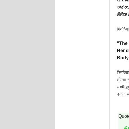
তারা তো
মিলিয়ে
সিলভিয়া 
"The 
Her 
Body 
সিলভিয়া 
তাঁদের 
একটা সু
কামনা ক
Quot