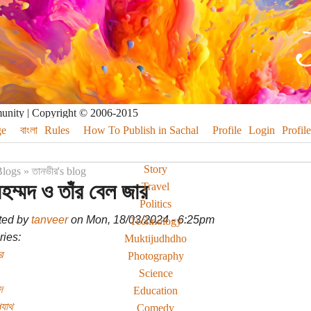
munity | Copyright © 2006-2015
e
বাংলা
Rules
How To Publish in Sachal
Profile
Login
Profile
Story
logs
»
তানভীর's blog
মহম্মদ ও তাঁর বেল জার
Travel
Politics
ted by
tanveer
on Mon, 18/03/2024 - 6:25pm
Technology
ies:
Muktijudhdho
র
Photography
Science
দ
Education
্যাথ
Comedy