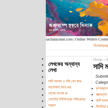
sachalayatan.com | Online Writers Com
Homepag
Home
»
B
লেখকের অন্যান্য
সাদি 
লেখা
Submit
সাদি মহম্মদ ও তাঁর বেল জার
Categor
ভালোবাসা কারে কয়
ব্লগরব্লগ
মেঘের অনেক রং
আত্মহত্যা
প্লেটোর ইউথিফ্রোঃ পবিত্রতার
সাদি মহম্ম
স্বরূপ
সিলভিয়া প্ল