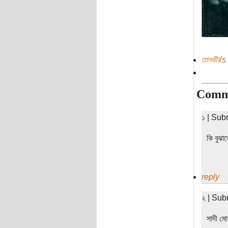
তানভীর's
Comm
১ | Sub
কি বুঝা
reply
২ | Sub
সাদী মো