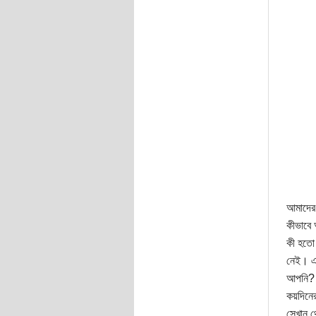
আমাদের 
কীভাবে 
কী হতো 
নেই। এই
আপনি? ক
কয়দিনের
সেখান থ