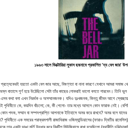
১৯৬৩ সালে ভিক্টোরিয়া লুকাস ছদ্মনামে প্রকাশিত 'দ্য বেল জার' উপন
প্রত্যেকেরই হয়তো একটা বেল জার আছে, বিষণ্ণতা বা নানা কারণে যেখানে আমরা সমাজ থেক
অম্ল বাতাসে পূর্ণ হয়ে উঠেছিলো সেটা তাঁর কাছের লোকরাই ভালো বলতে পারবেন। তিনি ভুল না
এসব কথা বলা এখন নিরর্থক ও অসম্মানজনক। যদিও দুঃখজনক, কিন্তু জীবন আগে স্বেচ্ছায় সা
 পৃথিবীতে কে, কয়দিন বাঁচলো; কে, কী পেলো- তার মধ্যে আসলে কোন ফারাক নেই। বেশিদ
োন পদক, সম্মান বা সম্পদপ্রাপ্তি আপনাকে ইতিহাসে অমর করে রাখবে? অমর বলে যাদে
? পৃথিবীতে এক সময়ের পরাক্রমশালী রাজাধিরাজ ওজিম্যান্ডিয়াসের (ফারাও দ্বিতীয় রামেসিস
েকে তার একটা ভাঙা মূর্তি উদ্ধার করে ব্রিটিশ মিউজিয়ামে রাখা হয়েছিলো (যথারীতি চুরি/ডাক