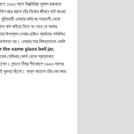
গে ১৯৬৩ সালে ভিক্টোরিয়া লুকাস ছদ্মনামে
থ বিশ বছর বয়সে তাঁর নিজের জীবনে ঘটে যাওয়া
ও বুদ্ধিমতী এস্থার বস্টনের শহরতলী থেকে
 সাথে খাপ খাইয়ে নিতে না পেরে সে আবার
 উপন্যাস লেখার চেষ্টাও ব্যর্থতায় পর্যবসিত
শরণাপন্ন হয়। এস্থার তার বিষন্নতাকে একটা
 the same glass bell jar,
েখকের সেমিনার কোর্স থেকে প্রত্যাখাত
েছিলেন। লন্ডনে তীব্র শীতকালে ১৯৬৩ সালের
রুমেই ঘুমন্ত ছিলো। অম্ল বাতাসে তাঁর বেল জার