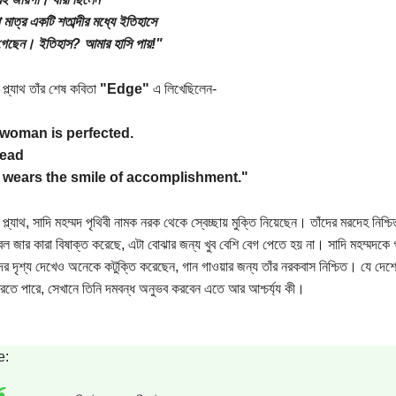
 মাত্র একটি শতাব্দীর মধ্যে ইতিহাসে
 গেছেন। ইতিহাস? আমার হাসি পায়!"
প্ল্যাথ তাঁর শেষ কবিতা
"Edge"
এ লিখেছিলেন-
woman is perfected.
dead
wears the smile of accomplishment."
প্ল্যাথ, সাদি মহম্মদ পৃথিবী নামক নরক থেকে স্বেচ্ছায় মুক্তি নিয়েছেন। তাঁদের মরদেহ নিশ
বেল জার কারা বিষাক্ত করেছে, এটা বোঝার জন্য খুব বেশি বেগ পেতে হয় না। সাদি মহম্মদকে
ন্দর দৃশ্য দেখেও অনেকে কটুক্তি করেছেন, গান গাওয়ার জন্য তাঁর নরকবাস নিশ্চিত। যে দ
রতে পারে, সেখানে তিনি দমবন্ধ অনুভব করবেন এতে আর আশ্চর্য্য কী।
e: