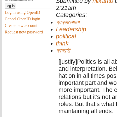
Submitted by
nilkanto
o
2:21am
Log in using OpenID
Categories:
Cancel OpenID login
গ্রন্থালোচনা
Create new account
Leadership
Request new password
political
think
সববয়সী
[justify]Politics is al
and interpretation. B
hat on in all times po
important part and wor
more important. The c
relations but it’s not 
roles. But that’s what
maintaining all ends.