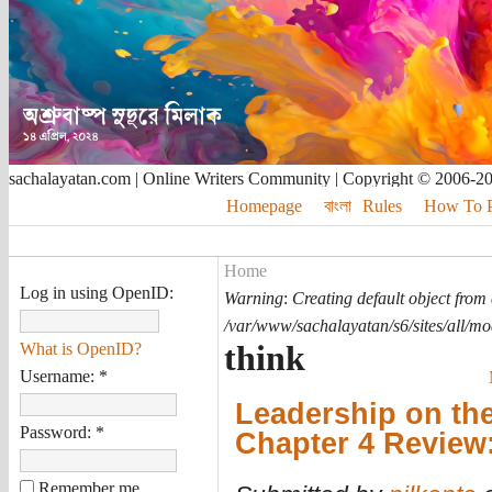
sachalayatan.com | Online Writers Community | Copyright © 2006-2
Homepage
বাংলা
Rules
How To Pu
Home
Log in using OpenID:
Warning
:
Creating default object from
/var/www/sachalayatan/s6/sites/all/m
think
What is OpenID?
Username:
*
Leadership on th
Password:
*
Chapter 4 Review:
Remember me