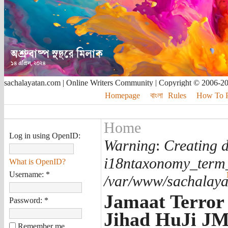
sachalayatan.com | Online Writers Community | Copyright © 2006-2
Homepage
বাংলা
Rules
How To Pu
Home
Log in using OpenID:
Warning
:
Creating d
i18ntaxonomy_term
What is OpenID?
Username:
*
/var/www/sachalayat
Jamaat Terror
Password:
*
Jihad HuJi JM
Remember me