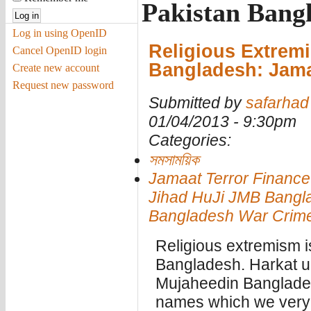
Pakistan Bang
Log in using OpenID
Religious Extremi
Cancel OpenID login
Bangladesh: Jama
Create new account
Request new password
Submitted by
safarhad
01/04/2013 - 9:30pm
Categories:
সমসাময়িক
Jamaat Terror Finance
Jihad HuJi JMB Bangla
Bangladesh War Crim
Religious extremism 
Bangladesh. Harkat ul
Mujaheedin Banglades
names which we very 