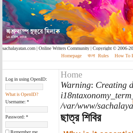
sachalayatan.com | Online Writers Community | Copyright © 2006-2
Homepage
বাংলা
Rules
How To Pu
Home
Log in using OpenID:
Warning
:
Creating d
i18ntaxonomy_term
What is OpenID?
Username:
*
/var/www/sachalayat
ছাত্র শিবির
Password:
*
Remember me