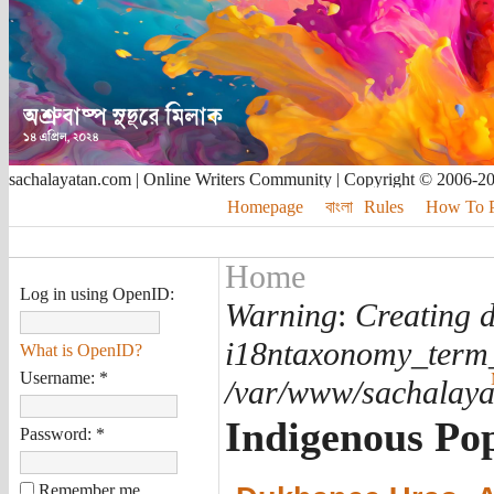
sachalayatan.com | Online Writers Community | Copyright © 2006-2
Homepage
বাংলা
Rules
How To Pu
Home
Log in using OpenID:
Warning
:
Creating d
i18ntaxonomy_term
What is OpenID?
Username:
*
/var/www/sachalayat
Indigenous Po
Password:
*
Remember me