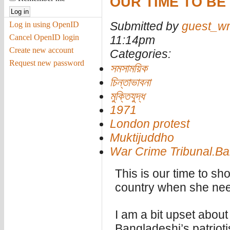
OUR TIME TO BE
Submitted by
guest_wr
Log in using OpenID
Cancel OpenID login
11:14pm
Create new account
Categories:
Request new password
সমসাময়িক
চিন্তাভাবনা
মুক্তিযুদ্ধ
1971
London protest
Muktijuddho
War Crime Tribunal.B
This is our time to sh
country when she ne
I am a bit upset about 
Bangladeshi’s patrioti