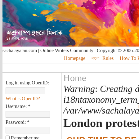
sachalayatan.com | Online Writers Community | Copyright © 2006-2
Homepage
বাংলা
Rules
How To Pu
Home
Log in using OpenID:
Warning
:
Creating d
i18ntaxonomy_term
What is OpenID?
Username:
*
/var/www/sachalayat
London protes
Password:
*
Remember me