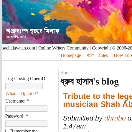
sachalayatan.com | Online Writers Community | Copyright © 2006-2
Homepage
বাংলা
Rules
How To Pu
Home
Log in using OpenID:
ধ্রুব হাসান's blog
What is OpenID?
Tribute to the le
Username:
*
musician Shah Ab
Password:
*
Submitted by
dhrubo
o
1:47am
Remember me