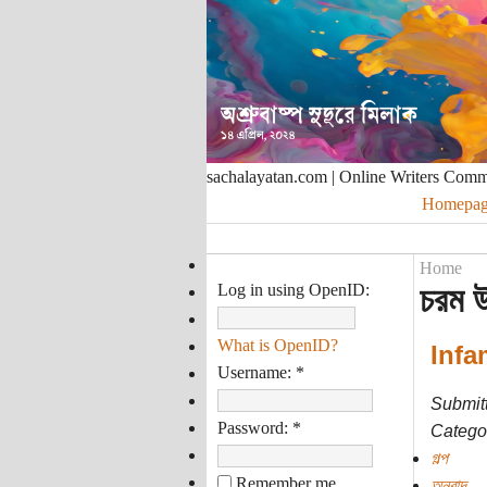
sachalayatan.com | Online Writers Com
Homepag
Home
Log in using OpenID:
চরম 
What is OpenID?
Infa
Username:
*
Submit
Password:
*
Categor
গল্প
Remember me
অনুবাদ