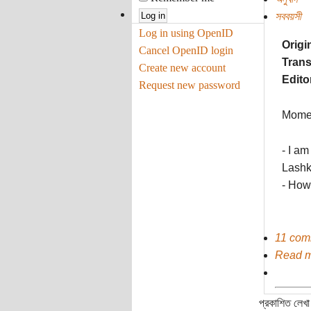
সববয়সী
Log in using OpenID
Origi
Cancel OpenID login
Trans
Create new account
Editor
Request new password
Momen
- I a
Lashk
- How
11 com
Read 
প্রকাশিত লেখা 