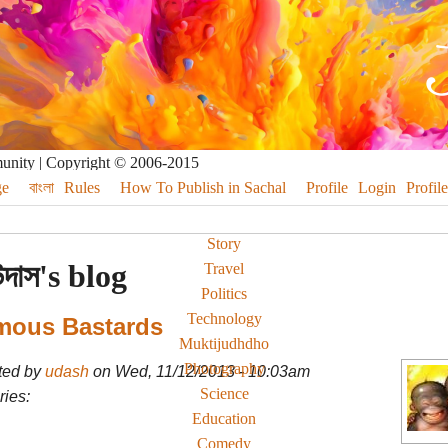
munity | Copyright © 2006-2015
e
বাংলা
Rules
How To Publish in Sachal
Profile
Login
Profile
Story
উদাস's blog
Travel
Politics
Technology
mous Bastards
Muktijudhdho
Photography
ted by
udash
on Wed, 11/12/2013 - 10:03am
Science
ies:
Education
Comedy