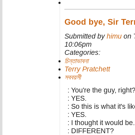
Good bye, Sir Ter
Submitted by
himu
on T
10:06pm
Categories:
চিন্তাভাবনা
Terry Pratchett
সববয়সী
: You're the guy, right
: YES.
: So this is what it's li
: YES.
: I thought it would be.
: DIFFERENT?