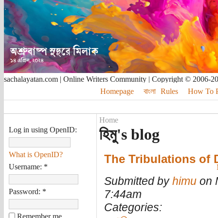
sachalayatan.com | Online Writers Community | Copyright © 2006-2
Homepage
বাংলা
Rules
How To Pu
Home
Log in using OpenID:
হিমু's blog
What is OpenID?
The Tribulations of
Username:
*
Submitted by
himu
on 
Password:
*
7:44am
Categories:
Remember me