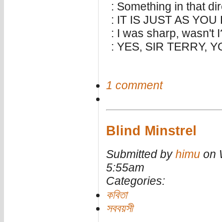
: Something in that dir
: IT IS JUST AS YO
: I was sharp, wasn't I
: YES, SIR TERRY, 
1 comment
Blind Minstrel
Submitted by
himu
on 
5:55am
Categories:
কবিতা
সববয়সী