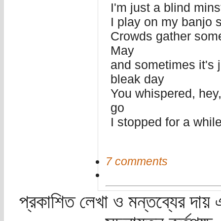
I'm just a blind min
I play on my banjo 
Crowds gather somet
May
and sometimes it's 
bleak day
You whispered, hey,
go
I stopped for a whil
7 comments
প্রকাশিত লেখা ও মন্তব্যের দায় 