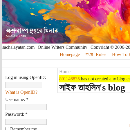
sachalayatan.com | Online Writers Community | Copyright © 2006-2
Homepage
বাংলা
Rules
How To Pu
Home
Log in using OpenID:
801146835
has not created any blog en
সাইফ তাহসিন's blog
What is OpenID?
Username:
*
Password:
*
Remember me