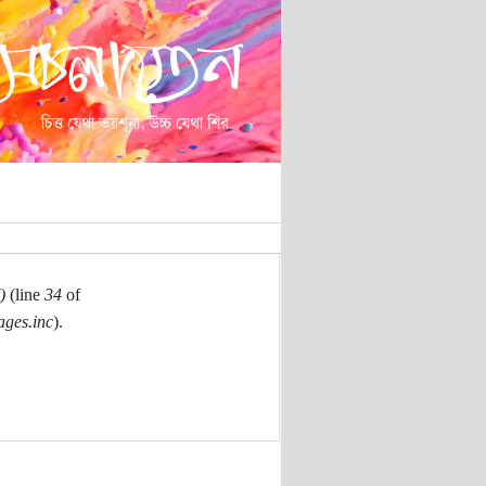
)
(line
34
of
ages.inc
).