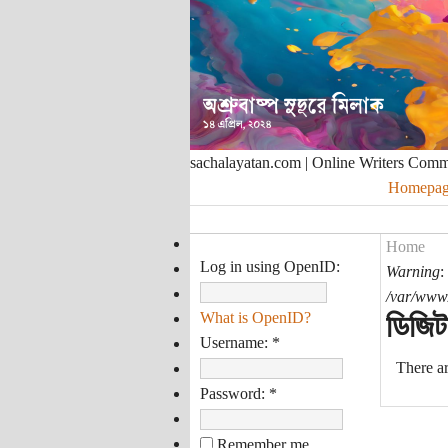
sachalayatan.com | Online Writers Com
Homepag
Home
Log in using OpenID:
Warning
:
/var/www/
ডিজিট
What is OpenID?
Username:
*
There ar
Password:
*
Remember me