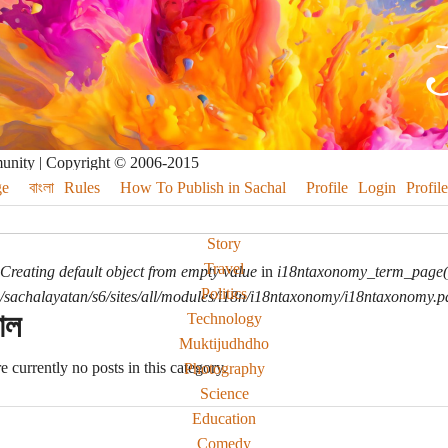
munity | Copyright © 2006-2015
e
বাংলা
Rules
How To Publish in Sachal
Profile
Login
Profile
Story
Travel
Creating default object from empty value
in
i18ntaxonomy_term_page(
Politics
sachalayatan/s6/sites/all/modules/i18n/i18ntaxonomy/i18ntaxonomy.p
াল
Technology
Muktijudhdho
e currently no posts in this category.
Photography
Science
Education
Comedy