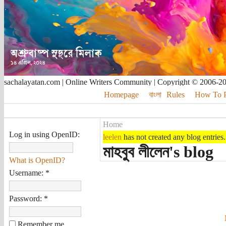
sachalayatan.com | Online Writers Community | Copyright © 2006-2
Homepage
বাংলা
Rules
How To Pu
Home
Log in using OpenID:
leelen
has not created any blog entries.
মাহবুব লীলেন's blog
What is OpenID?
Username:
*
Password:
*
Remember me